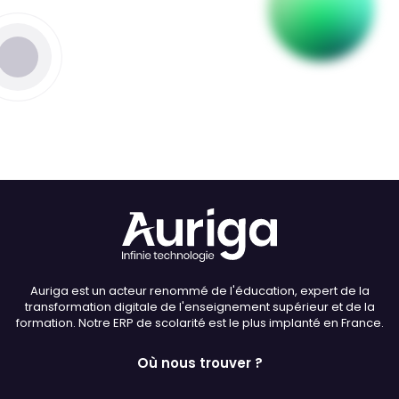
Thème
Clair
Sombre
Police (dyslexie)
Défaut
Adapter
Auriga est un acteur renommé de l'éducation, expert de la
Taille du texte
transformation digitale de l'enseignement supérieur et de la
formation. Notre ERP de scolarité est le plus implanté en France.
Défaut
Augmenter
Où nous trouver ?
Interlignage