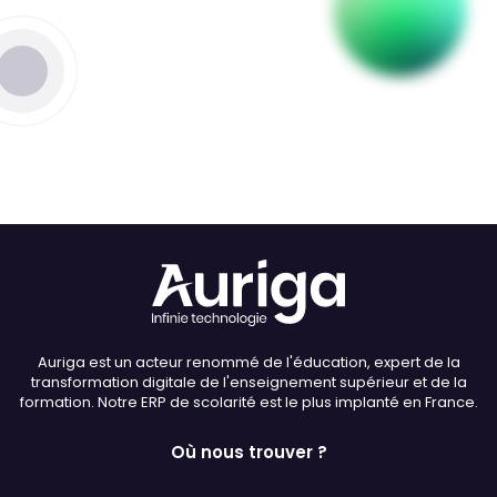
Thème
Clair
Sombre
Police (dyslexie)
Défaut
Adapter
Auriga est un acteur renommé de l'éducation, expert de la
Taille du texte
transformation digitale de l'enseignement supérieur et de la
formation. Notre ERP de scolarité est le plus implanté en France.
Défaut
Augmenter
Où nous trouver ?
Interlignage