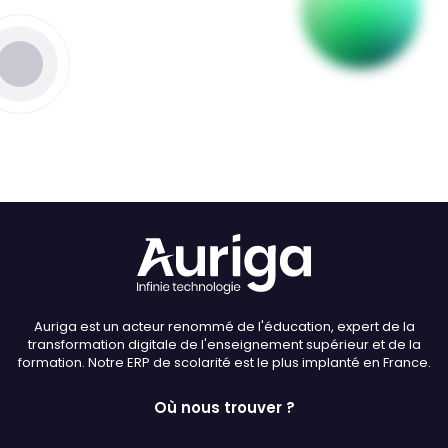
Thème
Clair
Sombre
Police (dyslexie)
Défaut
Adapter
Auriga est un acteur renommé de l'éducation, expert de la
Taille du texte
transformation digitale de l'enseignement supérieur et de la
formation. Notre ERP de scolarité est le plus implanté en France.
Défaut
Augmenter
Où nous trouver ?
Interlignage