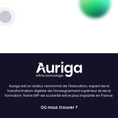
Thème
Clair
Sombre
Police (dyslexie)
Défaut
Adapter
Auriga est un acteur renommé de l'éducation, expert de la
Taille du texte
transformation digitale de l'enseignement supérieur et de la
formation. Notre ERP de scolarité est le plus implanté en France.
Défaut
Augmenter
Où nous trouver ?
Interlignage