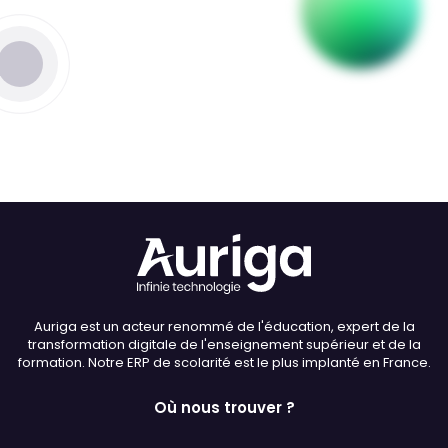
Thème
Clair
Sombre
Police (dyslexie)
Défaut
Adapter
Auriga est un acteur renommé de l'éducation, expert de la
Taille du texte
transformation digitale de l'enseignement supérieur et de la
formation. Notre ERP de scolarité est le plus implanté en France.
Défaut
Augmenter
Où nous trouver ?
Interlignage