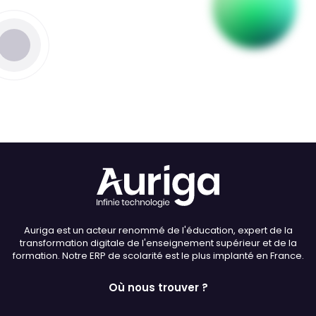
Thème
Clair
Sombre
Police (dyslexie)
Défaut
Adapter
Auriga est un acteur renommé de l'éducation, expert de la
Taille du texte
transformation digitale de l'enseignement supérieur et de la
formation. Notre ERP de scolarité est le plus implanté en France.
Défaut
Augmenter
Où nous trouver ?
Interlignage