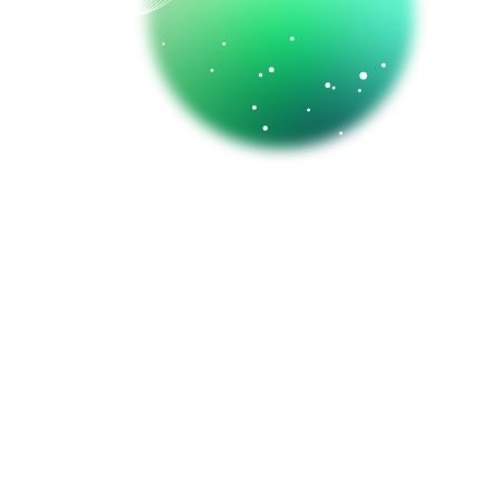
er
enter