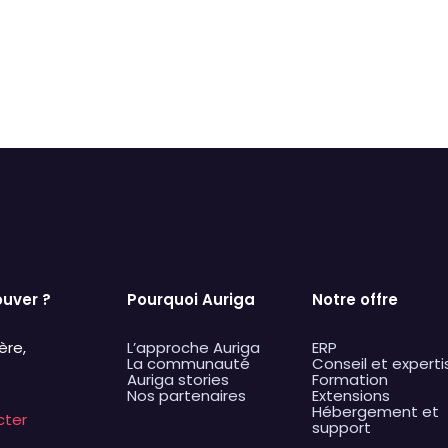
Images
primer
Défaut
Rempl
ouver ?
Pourquoi Auriga
Notre offre
ère,
L’approche Auriga
ERP
La communauté
Conseil et experti
Auriga stories
Formation
Nos partenaires
Extensions
Hébergement et
cter
support