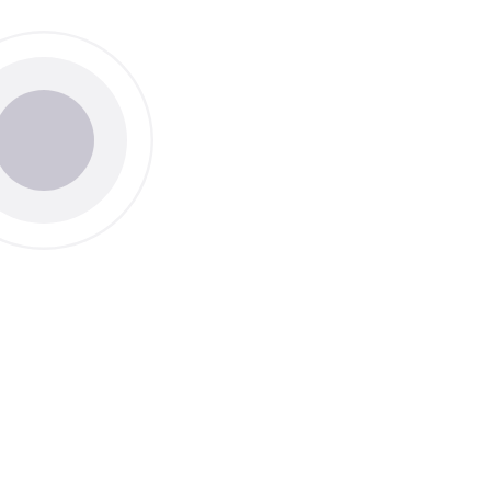
Thème
Clair
Sombr
Taille du texte
Défaut
Aug