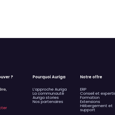
Images
primer
Défaut
Rempl
ouver ?
Pourquoi Auriga
Notre offre
ère,
L’approche Auriga
ERP
La communauté
Conseil et experti
Auriga stories
Formation
Nos partenaires
Extensions
Hébergement et
cter
support