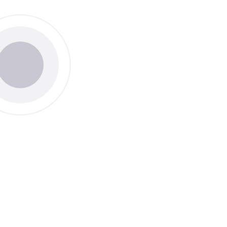
Thème
Clair
Sombr
Taille du texte
Défaut
Aug