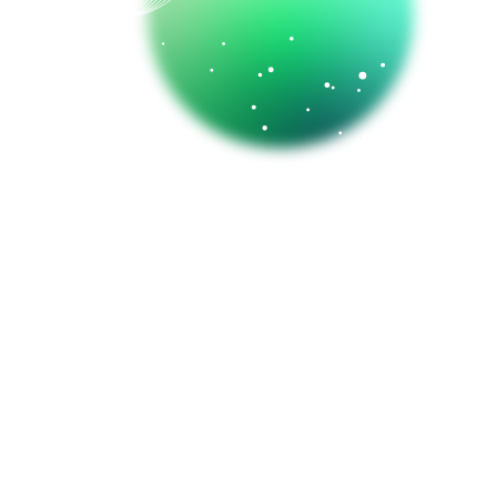
er
enter