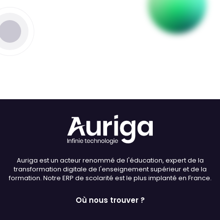
Thème
Clair
Sombre
Police (dyslexie)
Défaut
Adapter
Auriga est un acteur renommé de l'éducation, expert de la
Taille du texte
transformation digitale de l'enseignement supérieur et de la
formation. Notre ERP de scolarité est le plus implanté en France.
Défaut
Augmenter
Où nous trouver ?
Interlignage