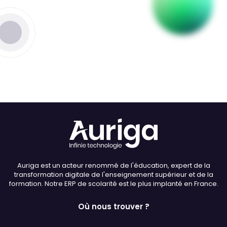
Thème
Clair
Sombre
Police (dyslexie)
Défaut
Adapter
Auriga est un acteur renommé de l'éducation, expert de la
Taille du texte
transformation digitale de l'enseignement supérieur et de la
formation. Notre ERP de scolarité est le plus implanté en France.
Défaut
Augmenter
Où nous trouver ?
Interlignage