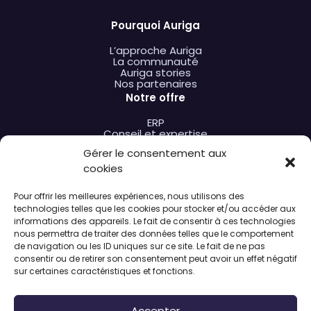
Pourquoi Auriga
L’approche Auriga
La communauté
Auriga stories
Nos partenaires
Notre offre
ERP
Conseil et expertise
Formation
Gérer le consentement aux
Extensions
Hébergement et support
cookies
Nos solutions
Pour offrir les meilleures expériences, nous utilisons des
par type de formation
technologies telles que les cookies pour stocker et/ou accéder aux
par besoin métier
informations des appareils. Le fait de consentir à ces technologies
A propos de nous
nous permettra de traiter des données telles que le comportement
de navigation ou les ID uniques sur ce site. Le fait de ne pas
L’entreprise
consentir ou de retirer son consentement peut avoir un effet négatif
Actualités
sur certaines caractéristiques et fonctions.
Nous rejoindre
Accepter