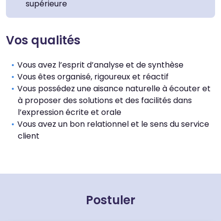
Défaut
Adapter
supérieure
Taille du texte
Vos qualités
Défaut
Augmenter
Vous avez l’esprit d’analyse et de synthèse
Vous êtes organisé, rigoureux et réactif
Interlignage
Vous possédez une aisance naturelle à écouter et
Défaut
Augmenter
à proposer des solutions et des facilités dans
l’expression écrite et orale
Vous avez un bon relationnel et le sens du service
Justification
client
Défaut
Supprimer
Images
Défaut
Postuler
Remplacer par du texte