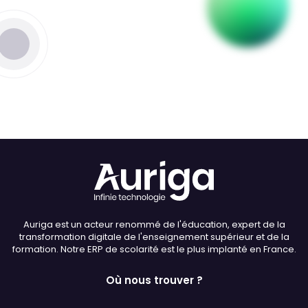
Thème
Clair
Sombre
Police (dyslexie)
Défaut
Adapter
Auriga est un acteur renommé de l'éducation, expert de la
Taille du texte
transformation digitale de l'enseignement supérieur et de la
formation. Notre ERP de scolarité est le plus implanté en France.
Défaut
Augmenter
Où nous trouver ?
Interlignage