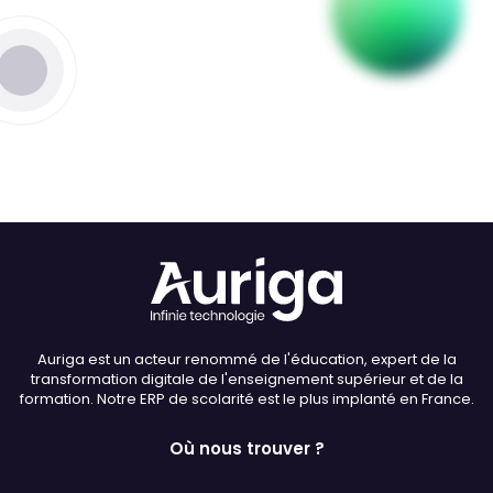
Thème
Clair
Sombre
Police (dyslexie)
Défaut
Adapter
Auriga est un acteur renommé de l'éducation, expert de la
Taille du texte
transformation digitale de l'enseignement supérieur et de la
formation. Notre ERP de scolarité est le plus implanté en France.
Défaut
Augmenter
Où nous trouver ?
Interlignage