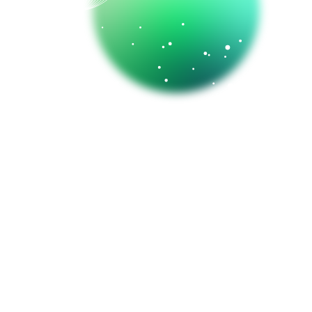
er
enter