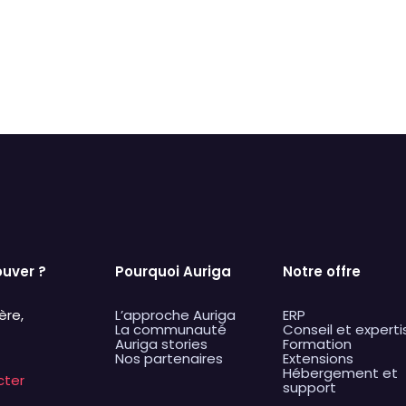
Images
primer
Défaut
Rempl
ouver ?
Pourquoi Auriga
Notre offre
ère,
L’approche Auriga
ERP
La communauté
Conseil et experti
Auriga stories
Formation
Nos partenaires
Extensions
Hébergement et
cter
support