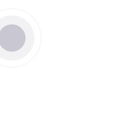
Thème
Clair
Sombr
Taille du texte
Défaut
Aug