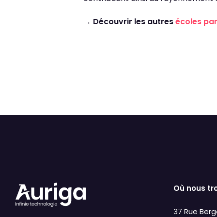
→ Découvrir les autres
écoles par
Où nous tr
37 Rue Berg