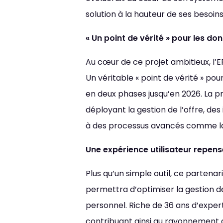
Taille du texte
Défaut
Aug
solution à la hauteur de ses besoins
« Un point de vérité » pour les 
Justification
Défaut
Sup
Au cœur de ce projet ambitieux, l’E
Un véritable « point de vérité » p
en deux phases jusqu’en 2026. La pr
déployant la gestion de l’offre, de
à des processus avancés comme la g
Une expérience utilisateur repen
Plus qu’un simple outil, ce partena
permettra d’optimiser la gestion de
personnel. Riche de 36 ans d’expert
contribuant ainsi au rayonnement du