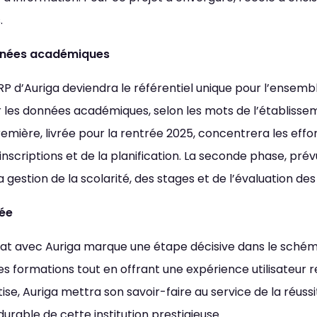
Interlignage
menter
Défaut
Augm
.
données académiques
Images
primer
Défaut
Rempl
RP d’Auriga deviendra le référentiel unique pour l’ensemble
our les données académiques, selon les mots de l’établiss
emière, livrée pour la rentrée 2025, concentrera les effo
s inscriptions et de la planification. La seconde phase, pr
estion de la scolarité, des stages et de l’évaluation de
sée
riat avec Auriga marque une étape décisive dans le schém
s formations tout en offrant une expérience utilisateur re
ise, Auriga mettra son savoir-faire au service de la réussi
rable de cette institution prestigieuse.