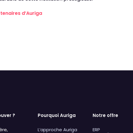
tenaires d’Auriga
ouver ?
Pourquoi Auriga
Notre offre
ère,
L’approche Auriga
ERP