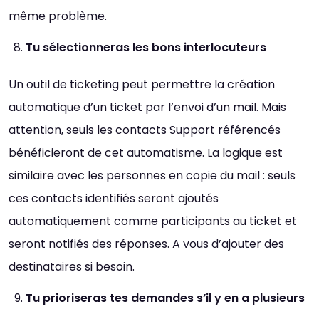
Défaut
Augmenter
même problème.
Tu sélectionneras les bons interlocuteurs
Interlignage
Défaut
Augmenter
Un outil de ticketing peut permettre la création
automatique d’un ticket par l’envoi d’un mail. Mais
Justification
attention, seuls les contacts Support référencés
Défaut
Supprimer
bénéficieront de cet automatisme. La logique est
similaire avec les personnes en copie du mail : seuls
Images
ces contacts identifiés seront ajoutés
Défaut
automatiquement comme participants au ticket et
Remplacer par du texte
seront notifiés des réponses. A vous d’ajouter des
destinataires si besoin.
Tu prioriseras tes demandes s’il y en a plusieurs