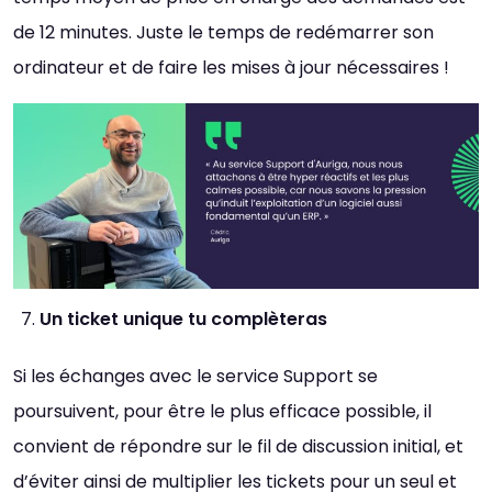
de 12 minutes. Juste le temps de redémarrer son
ordinateur et de faire les mises à jour nécessaires !
Thème
Clair
Sombre
Un ticket unique tu complèteras
Si les échanges avec le service Support se
Police (dyslexie)
Défaut
Adapter
poursuivent, pour être le plus efficace possible, il
convient de répondre sur le fil de discussion initial, et
Taille du texte
d’éviter ainsi de multiplier les tickets pour un seul et