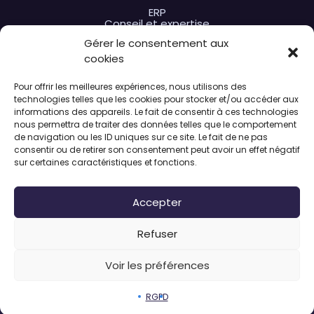
ERP
Conseil et expertise
Formation
Gérer le consentement aux
Extensions
Hébergement et support
cookies
Nos solutions
Pour offrir les meilleures expériences, nous utilisons des
par type de formation
technologies telles que les cookies pour stocker et/ou accéder aux
par besoin métier
informations des appareils. Le fait de consentir à ces technologies
A propos de nous
nous permettra de traiter des données telles que le comportement
de navigation ou les ID uniques sur ce site. Le fait de ne pas
L’entreprise
consentir ou de retirer son consentement peut avoir un effet négatif
Actualités
sur certaines caractéristiques et fonctions.
Nous rejoindre
Accepter
Refuser
Espace
Outils d'accessibilité
Mentions légales
RGPD
utilisateur
Voir les préférences
RGPD