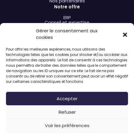
Nos partenaires
Notre offre
ERP
Conseil et expertise
Formation
Gérer le consentement aux
Extensions
Hébergement et support
cookies
Nos solutions
Pour offrir les meilleures expériences, nous utilisons des
par type de formation
technologies telles que les cookies pour stocker et/ou accéder aux
par besoin métier
informations des appareils. Le fait de consentir à ces technologies
A propos de nous
nous permettra de traiter des données telles que le comportement
de navigation ou les ID uniques sur ce site. Le fait de ne pas
L’entreprise
consentir ou de retirer son consentement peut avoir un effet négatif
Actualités
sur certaines caractéristiques et fonctions.
Nous rejoindre
Accepter
Refuser
Espace
Outils d'accessibilité
Mentions légales
RGPD
utilisateur
Voir les préférences