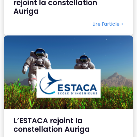
rejoint la constellation
Auriga
Thème
Clair
Sombre
Lire l'article >
Police (dyslexie)
Défaut
Adapter
Taille du texte
Défaut
Augmenter
Interlignage
Défaut
Augmenter
L’ESTACA rejoint la
constellation Auriga
Justification